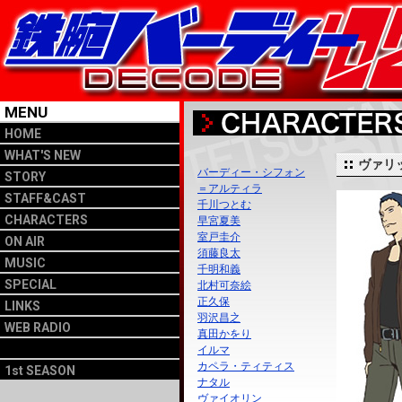
MENU
HOME
WHAT'S NEW
ヴァリ
バーディー・シフォン
STORY
＝アルティラ
STAFF&CAST
千川つとむ
CHARACTERS
早宮夏美
室戸圭介
ON AIR
須藤良太
MUSIC
千明和義
SPECIAL
北村可奈絵
正久保
LINKS
羽沢昌之
WEB RADIO
真田かをり
イルマ
カペラ・ティティス
1st SEASON
ナタル
ヴァイオリン